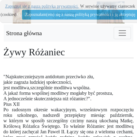
Zapoznaj się z naszą polityka prywatności.
W serwisie używamy ciasteczek
(cookies).
Zapoznałam(em) się z naszą polityką prywatności i ją akceptuję.
Strona główna
Żywy Różaniec
"Najskuteczniejszym antidotum przeciwko złu,
jakie zagraża ludzkiej społeczności,
jest modlitwa,szczególnie modlitwa wspólna.
A jakaż forma wspólnej modlitwy mogłaby być prostsza,
A jednocześnie skuteczniejsza niż różaniec?".
Pius XII
Po radosnym okresie wakacyjnym, wrześniowym rozpoczęciu
roku szkolnego, nadszedł przepiękny miesiąc październik,
w którym w sposób szczególny czcimy naszą ukochaną Matkę,
Królową Różańca Świętego. To właśnie Różaniec jest modlitwą
do której zachęcał Jan Paweł II. Łączy się ona z wieloma cechami,