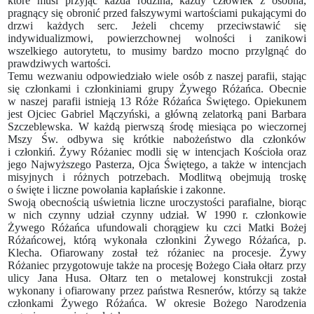
które musi przyjąć każda rodzina, każdy człowiek z osobna,
pragnący się obronić przed fałszywymi wartościami pukającymi do
drzwi każdych serc. Jeżeli chcemy przeciwstawić się
indywidualizmowi, powierzchownej wolności i zanikowi
wszelkiego autorytetu, to musimy bardzo mocno przylgnąć do
prawdziwych wartości.
Temu wezwaniu odpowiedziało wiele osób z naszej parafii, stając
się członkami i członkiniami grupy Żywego Różańca. Obecnie
w naszej parafii istnieją 13 Róże Różańca Świętego. Opiekunem
jest Ojciec Gabriel Mączyński, a główną zelatorką pani Barbara
Szczeblewska. W każdą pierwszą środę miesiąca po wieczornej
Mszy Św. odbywa się krótkie nabożeństwo dla członków
i członkiń. Żywy Różaniec modli się w intencjach Kościoła oraz
jego Najwyższego Pasterza, Ojca Świętego, a także w intencjach
misyjnych i różnych potrzebach. Modlitwą obejmują troskę
o święte i liczne powołania kapłańskie i zakonne.
Swoją obecnością uświetnia liczne uroczystości parafialne, biorąc
w nich czynny udział czynny udział. W 1990 r. członkowie
Żywego Różańca ufundowali chorągiew ku czci Matki Bożej
Różańcowej, którą wykonała członkini Żywego Różańca, p.
Klecha. Ofiarowany został też różaniec na procesje. Żywy
Różaniec przygotowuje także na procesję Bożego Ciała ołtarz przy
ulicy Jana Husa. Ołtarz ten o metalowej konstrukcji został
wykonany i ofiarowany przez państwa Resnerów, którzy są także
członkami Żywego Różańca. W okresie Bożego Narodzenia