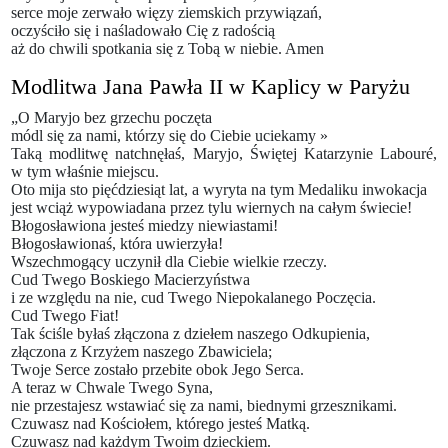
serce moje zerwało więzy ziemskich przywiązań,
oczyściło się i naśladowało Cię z radością
aż do chwili spotkania się z Tobą w niebie. Amen
Modlitwa Jana Pawła II w Kaplicy w Paryżu
„O Maryjo bez grzechu poczęta
módl się za nami, którzy się do Ciebie uciekamy »
Taką modlitwę natchnęłaś, Maryjo, Świętej Katarzynie Labouré,
w tym właśnie miejscu.
Oto mija sto pięćdziesiąt lat, a wyryta na tym Medaliku inwokacja
jest wciąż wypowiadana przez tylu wiernych na całym świecie!
Błogosławiona jesteś miedzy niewiastami!
Błogosławionaś, która uwierzyła!
Wszechmogący uczynił dla Ciebie wielkie rzeczy.
Cud Twego Boskiego Macierzyństwa
i ze względu na nie, cud Twego Niepokalanego Poczęcia.
Cud Twego Fiat!
Tak ściśle byłaś złączona z dziełem naszego Odkupienia,
złączona z Krzyżem naszego Zbawiciela;
Twoje Serce zostało przebite obok Jego Serca.
A teraz w Chwale Twego Syna,
nie przestajesz wstawiać się za nami, biednymi grzesznikami.
Czuwasz nad Kościołem, którego jesteś Matką.
Czuwasz nad każdym Twoim dzieckiem.