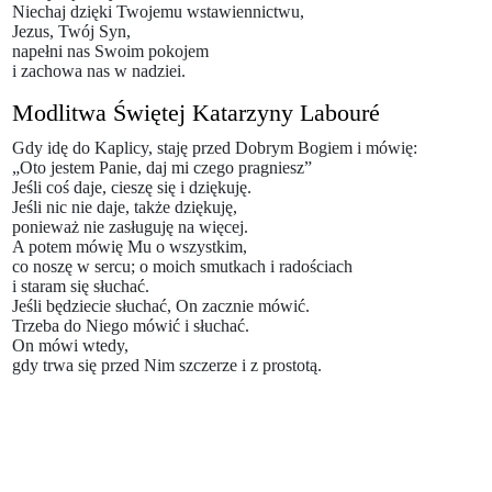
Niechaj dzięki Twojemu wstawiennictwu,
Jezus, Twój Syn,
napełni nas Swoim pokojem
i zachowa nas w nadziei.
Modlitwa Świętej Katarzyny Labouré
Gdy idę do Kaplicy, staję przed Dobrym Bogiem i mówię:
„Oto jestem Panie, daj mi czego pragniesz”
Jeśli coś daje, cieszę się i dziękuję.
Jeśli nic nie daje, także dziękuję,
ponieważ nie zasługuję na więcej.
A potem mówię Mu o wszystkim,
co noszę w sercu; o moich smutkach i radościach
i staram się słuchać.
Jeśli będziecie słuchać, On zacznie mówić.
Trzeba do Niego mówić i słuchać.
On mówi wtedy,
gdy trwa się przed Nim szczerze i z prostotą.