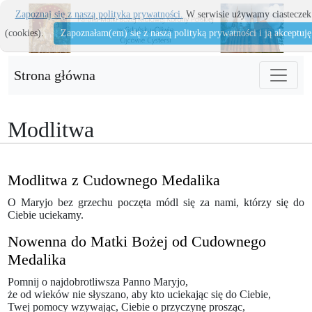
Zapoznaj się z naszą polityka prywatności.
W serwisie używamy ciasteczek
(cookies).
Zapoznałam(em) się z naszą polityką prywatności i ją akceptuję
Strona główna
Modlitwa
Modlitwa z Cudownego Medalika
O Maryjo bez grzechu poczęta módl się za nami, którzy się do
Ciebie uciekamy.
Nowenna do Matki Bożej od Cudownego
Medalika
Pomnij o najdobrotliwsza Panno Maryjo,
że od wieków nie słyszano, aby kto uciekając się do Ciebie,
Twej pomocy wzywając, Ciebie o przyczynę prosząc,