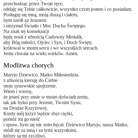
przechodząc przez Twoje ręce,
oddaję się Tobie całkowicie, wszystko czym jestem i co posiadam.
Posługuj się mną, moją duszą i ciałem,
bym szedł za Jezusem
i otrzymał Światło i Moc Ducha Świętego.
Na znak tej konsekracji
będę nosił z ufnością Cudowny Medalik,
aby Bóg miłości, Ojciec i Syn, i Duch Święty
królował w moim sercu i we wszystkich sercach.
Jemu chwała na wieki wieków. Amen.
Modlitwa chorych
Maryjo Dziewico, Matko Miłosierdzia,
z ufnością kieruję do Ciebie
moje synowskie spojrzenie.
Wiem i wierzę,
że jesteś przy mnie w moim doświadczeniu,
tak jak byłaś przy Jezusie, Twoim Synu,
na Drodze Krzyżowej.
Kiedy mój krzyż będzie zbyt ciężki,
pomóż mi go nieść
i spraw, bym się nie zniechęcał. Dziewico Maryjo, nasza Matko,
módl się za mną i za tymi wszystkimi,
którzy są mi życzliwi.