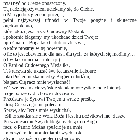
miał być od Ciebie opuszczony.
Tą nadzieją ożywieni uciekamy się do Ciebie,
o Maryjo bez grzechu poczęta,
pełni najżywszej ufności w Twoje potężne i skuteczne
orędownictwo,
które okazujesz przez Cudowny Medalik
i pokornie błagamy, my ukochane dzieci Twoje:
uproś nam u Boga łaski i dobrodziejstwa,
o które prosimy w tej nowennie,
o ile to jest zbawienne dla nas i dla tych, za których się modlimy…
(chwila skupienia – intencje)
O Pani od Cudownego Medalika,
Tyś raczyła się ukazać św. Katarzynie Labouré
jako Pośredniczka między Bogiem i ludźmi,
błagam Cię racz mnie wysłuchać!
W Twe ręce macierzyńskie składam wszystkie moje intencje,
moje potrzeby duchowe i doczesne.
Przedstaw je Synowi Twojemu wraz z prośbą,
którą Ci szczególnie polecam…
Spraw, aby Jezus mnie wysłuchał,
jeśli to zgadza się z Wolą Bożą i jest ku pożytkowi mej duszy.
Po wzniesieniu Swych błagalnych rąk do Boga
racz, o Panno Można spuścić je na mnie
i otoczyć mnie promieniami swych łask,
aby ich jasnością i ciepłem pobudzone,