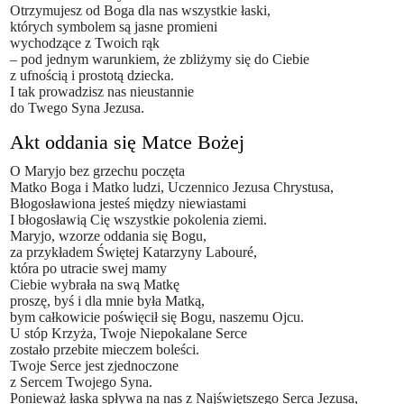
Otrzymujesz od Boga dla nas wszystkie łaski,
których symbolem są jasne promieni
wychodzące z Twoich rąk
– pod jednym warunkiem, że zbliżymy się do Ciebie
z ufnością i prostotą dziecka.
I tak prowadzisz nas nieustannie
do Twego Syna Jezusa.
Akt oddania się Matce Bożej
O Maryjo bez grzechu poczęta
Matko Boga i Matko ludzi, Uczennico Jezusa Chrystusa,
Błogosławiona jesteś między niewiastami
I błogosławią Cię wszystkie pokolenia ziemi.
Maryjo, wzorze oddania się Bogu,
za przykładem Świętej Katarzyny Labouré,
która po utracie swej mamy
Ciebie wybrała na swą Matkę
proszę, byś i dla mnie była Matką,
bym całkowicie poświęcił się Bogu, naszemu Ojcu.
U stóp Krzyża, Twoje Niepokalane Serce
zostało przebite mieczem boleści.
Twoje Serce jest zjednoczone
z Sercem Twojego Syna.
Ponieważ łaska spływa na nas z Najświętszego Serca Jezusa,