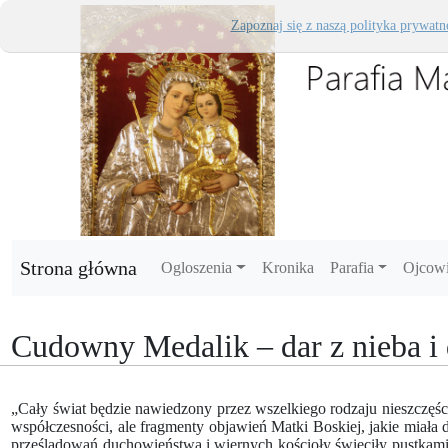
Zapoznaj się z naszą polityka prywatn
Strona główna
Ogloszenia
Kronika
Parafia
Ojcow
Cudowny Medalik – dar z nieba i 
„Cały świat będzie nawiedzony przez wszelkiego rodzaju nieszczęśc
współczesności, ale fragmenty objawień Matki Boskiej, jakie miała
prześladowań duchowieństwa i wiernych kościoły świeciły pustkami.