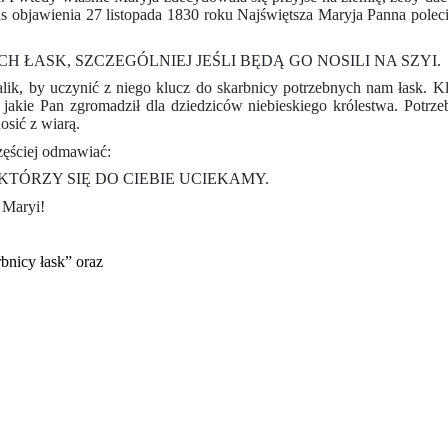
 objawienia 27 listopada 1830 roku Najświętsza Maryja Panna poleci
H ŁASK, SZCZEGÓLNIEJ JEŚLI BĘDĄ GO NOSILI NA SZYI.
ik, by uczynić z niego klucz do skarbnicy potrzebnych nam łask. Klu
 jakie Pan zgromadził dla dziedziców niebieskiego królestwa. Pot
osić z wiarą.
zęściej odmawiać:
KTÓRZY SIĘ DO CIEBIE UCIEKAMY.
 Maryi!
nicy łask” oraz