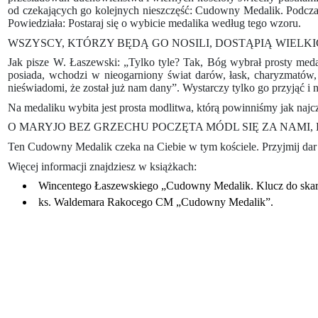
od czekających go kolejnych nieszczęść: Cudowny Medalik. Podczas
Powiedziała: Postaraj się o wybicie medalika według tego wzoru.
WSZYSCY, KTÓRZY BĘDĄ GO NOSILI, DOSTĄPIĄ WIELKIC
Jak pisze W. Łaszewski: „Tylko tyle? Tak, Bóg wybrał prosty medal
posiada, wchodzi w nieogarniony świat darów, łask, charyzmatów,
nieświadomi, że został już nam dany”. Wystarczy tylko go przyjąć i n
Na medaliku wybita jest prosta modlitwa, którą powinniśmy jak najc
O MARYJO BEZ GRZECHU POCZĘTA MÓDL SIĘ ZA NAMI, 
Ten Cudowny Medalik czeka na Ciebie w tym kościele. Przyjmij dar
Więcej informacji znajdziesz w książkach:
Wincentego Łaszewskiego „Cudowny Medalik. Klucz do skarb
ks. Waldemara Rakocego CM „Cudowny Medalik”.