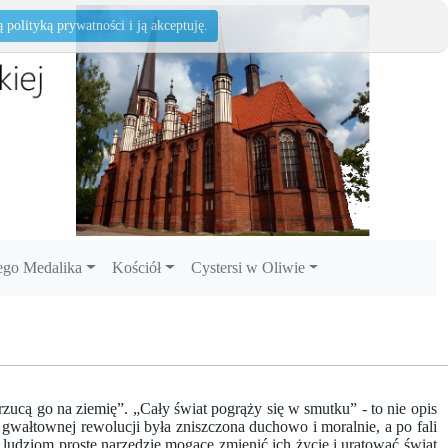
polityką prywatności i ją akceptuję.
go Medalika
Kościół
Cystersi w Oliwie
ucą go na ziemię”. „Cały świat pogrąży się w smutku” - to nie opis
gwałtownej rewolucji była zniszczona duchowo i moralnie, a po fali
ludziom proste narzędzie mogące zmienić ich życie i uratować świat