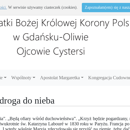
ości.
W serwisie używamy ciasteczek (cookies).
Zapoznałam(em) się z naszą 
ie
Wspólnoty
Apostolat Margaretka
Kongregacja Cudowne
droga do nieba
ia”. „Będą ofiary wśród duchowieństwa”. „Krzyż będzie pogardzany, rz
 dwukrotnie św. Katarzyna Labouré w 1830 roku w Paryżu. Francja po 
 I wtedy właśnie Maryja zdecydowała się przyjść na ziemię, żeby dać 