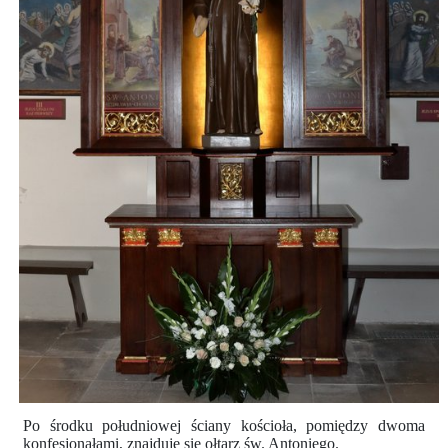
Po środku południowej ściany kościoła, pomiędzy dwoma
konfesjonałami, znajduje się ołtarz św. Antoniego.