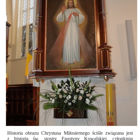
Historia obrazu Chrystusa Miłosiernego ściśle związana jest
z historią św. siostry Faustyny Kowalskiej, członkinią