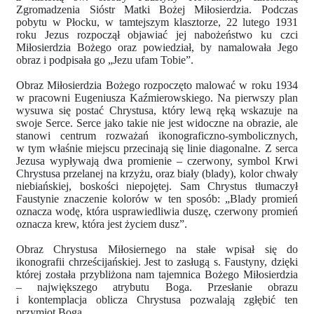
Zgromadzenia Sióstr Matki Bożej Miłosierdzia. Podczas
pobytu w Płocku, w tamtejszym klasztorze, 22 lutego 1931
roku Jezus rozpoczął objawiać jej nabożeństwo ku czci
Miłosierdzia Bożego oraz powiedział, by namalowała Jego
obraz i podpisała go „Jezu ufam Tobie”.
Obraz Miłosierdzia Bożego rozpoczęto malować w roku 1934
w pracowni Eugeniusza Kaźmierowskiego. Na pierwszy plan
wysuwa się postać Chrystusa, który lewą ręką wskazuje na
swoje Serce. Serce jako takie nie jest widoczne na obrazie, ale
stanowi centrum rozważań ikonograficzno-symbolicznych,
w tym właśnie miejscu przecinają się linie diagonalne. Z serca
Jezusa wypływają dwa promienie – czerwony, symbol Krwi
Chrystusa przelanej na krzyżu, oraz biały (blady), kolor chwały
niebiańskiej, boskości niepojętej. Sam Chrystus tłumaczył
Faustynie znaczenie kolorów w ten sposób: „Blady promień
oznacza wodę, która usprawiedliwia duszę, czerwony promień
oznacza krew, która jest życiem dusz”.
Obraz Chrystusa Miłosiernego na stałe wpisał się do
ikonografii chrześcijańskiej. Jest to zasługą s. Faustyny, dzięki
której została przybliżona nam tajemnica Bożego Miłosierdzia
– największego atrybutu Boga. Przesłanie obrazu
i kontemplacja oblicza Chrystusa pozwalają zgłębić ten
przymiot Boga.